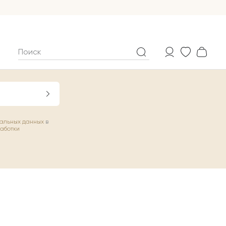
нальных данных
в
работки