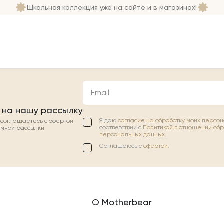
Школьная коллекция уже на сайте и в магазинах!
Email
 на нашу рассылку
Я даю
согласие на обработку моих персо
ы соглашаетесь с офертой
соответствии с
Политикой в отношении об
амной рассылки
персональных данных.
Соглашаюсь с
офертой
.
О Motherbear