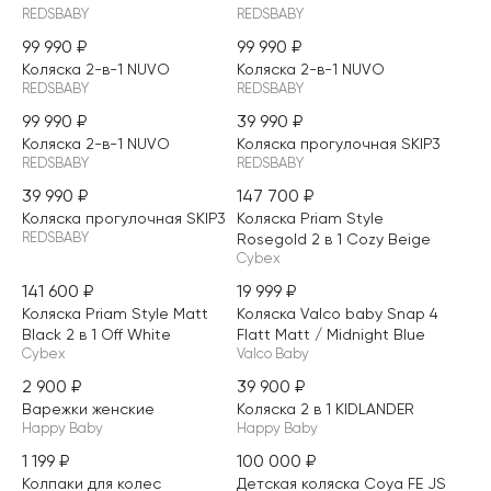
REDSBABY
REDSBABY
99 990
₽
99 990
₽
НОВИНКА
НОВИНКА
Коляска 2-в-1 NUVO
Коляска 2-в-1 NUVO
REDSBABY
REDSBABY
99 990
₽
39 990
₽
НОВИНКА
НОВИНКА
Коляска 2-в-1 NUVO
Коляска прогулочная SKIP3
REDSBABY
REDSBABY
39 990
₽
147 700
₽
НОВИНКА
НОВИНКА
Коляска прогулочная SKIP3
Коляска Priam Style
REDSBABY
Rosegold 2 в 1 Cozy Beige
Cybex
141 600
₽
19 999
₽
НОВИНКА
НОВИНКА
Коляска Priam Style Matt
Коляска Valco baby Snap 4
Black 2 в 1 Off White
Flatt Matt / Midnight Blue
Cybex
Valco Baby
2 900
₽
39 900
₽
Варежки женские
Коляска 2 в 1 KIDLANDER
Happy Baby
Happy Baby
1 199
₽
100 000
₽
НОВИНКА
Колпаки для колес
Детская коляска Coya FE JS