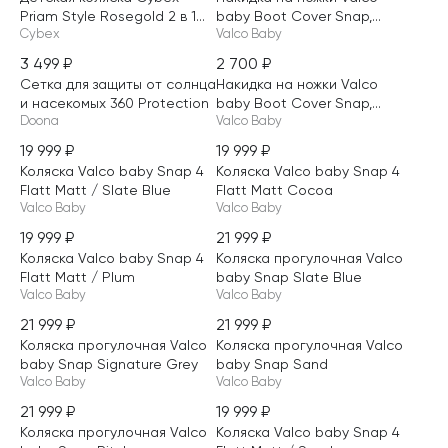
Priam Style Rosegold 2 в 1...
baby Boot Cover Snap,...
Cybex
Valco Baby
3 499
₽
2 700
₽
НОВИНКА
Сетка для защиты от солнца
Накидка на ножки Valco
ТОЛЬКО НА САЙТЕ
и насекомых 360 Protection
baby Boot Cover Snap,...
Doona
Valco Baby
19 999
₽
19 999
₽
НОВИНКА
НОВИНКА
Коляска Valco baby Snap 4
Коляска Valco baby Snap 4
Flatt Matt / Slate Blue
Flatt Matt Cocoa
Valco Baby
Valco Baby
19 999
₽
21 999
₽
НОВИНКА
НОВИНКА
Коляска Valco baby Snap 4
Коляска прогулочная Valco
ТОЛЬКО НА САЙТЕ
ТОЛЬКО НА САЙТЕ
Flatt Matt / Plum
baby Snap Slate Blue
Valco Baby
Valco Baby
21 999
₽
21 999
₽
НОВИНКА
НОВИНКА
Коляска прогулочная Valco
Коляска прогулочная Valco
ТОЛЬКО НА САЙТЕ
ТОЛЬКО НА САЙТЕ
baby Snap Signature Grey
baby Snap Sand
Valco Baby
Valco Baby
21 999
₽
19 999
₽
НОВИНКА
НОВИНКА
Коляска прогулочная Valco
Коляска Valco baby Snap 4
ТОЛЬКО НА САЙТЕ