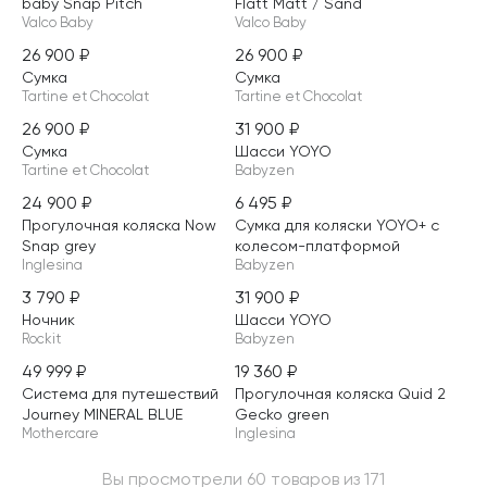
baby Snap Pitch
Flatt Matt / Sand
Valco Baby
Valco Baby
26 900
₽
26 900
₽
Сумка
Сумка
Tartine et Chocolat
Tartine et Chocolat
26 900
₽
31 900
₽
Сумка
Шасси YOYO
Tartine et Chocolat
Babyzen
24 900
₽
6 495
₽
Прогулочная коляска Now
Сумка для коляски YOYO+ с
Snap grey
колесом-платформой
Inglesina
Babyzen
3 790
₽
31 900
₽
Ночник
Шасси YOYO
Rockit
Babyzen
49 999
₽
19 360
₽
Система для путешествий
Прогулочная коляска Quid 2
Journey MINERAL BLUE
Gecko green
Mothercare
Inglesina
Вы просмотрели 60 товаров из 171