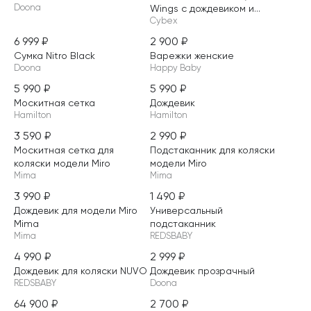
Doona
Wings с дождевиком и...
Cybex
6 999
₽
2 900
₽
Сумка Nitro Black
Варежки женские
Doona
Happy Baby
5 990
₽
5 990
₽
НОВИНКА
НОВИНКА
Москитная сетка
Дождевик
Hamilton
Hamilton
3 590
₽
2 990
₽
НОВИНКА
НОВИНКА
Москитная сетка для
Подстаканник для коляски
коляски модели Miro
модели Miro
Mima
Mima
3 990
₽
1 490
₽
НОВИНКА
НОВИНКА
Дождевик для модели Miro
Универсальный
Mima
подстаканник
Mima
REDSBABY
4 990
₽
2 999
₽
НОВИНКА
Дождевик для коляски NUVO
Дождевик прозрачный
REDSBABY
Doona
64 900
₽
2 700
₽
НОВИНКА