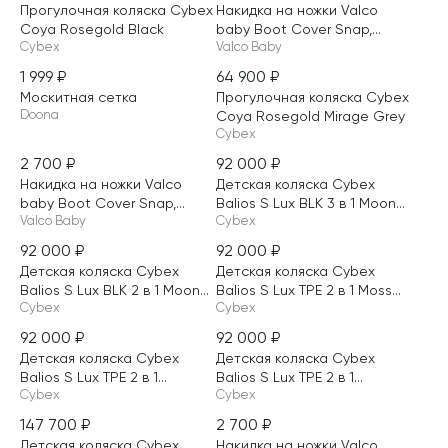
Прогулочная коляска Cybex
Накидка на ножки Valco
ТОЛЬКО НА САЙТЕ
Coya Rosegold Black
baby Boot Cover Snap,...
Cybex
Valco Baby
1 999
₽
64 900
₽
Москитная сетка
Прогулочная коляска Cybex
Doona
Coya Rosegold Mirage Grey
Cybex
2 700
₽
92 000
₽
НОВИНКА
Накидка на ножки Valco
Детская коляска Cybex
ТОЛЬКО НА САЙТЕ
baby Boot Cover Snap,...
Balios S Lux BLK 3 в 1 Moon...
Valco Baby
Cybex
92 000
₽
92 000
₽
НОВИНКА
НОВИНКА
Детская коляска Cybex
Детская коляска Cybex
Balios S Lux BLK 2 в 1 Moon...
Balios S Lux TPE 2 в 1 Moss...
Cybex
Cybex
92 000
₽
92 000
₽
НОВИНКА
НОВИНКА
Детская коляска Cybex
Детская коляска Cybex
Balios S Lux TPE 2 в 1...
Balios S Lux TPE 2 в 1...
Cybex
Cybex
147 700
₽
2 700
₽
НОВИНКА
НОВИНКА
Детская коляска Cybex
Накидка на ножки Valco
ТОЛЬКО НА САЙТЕ