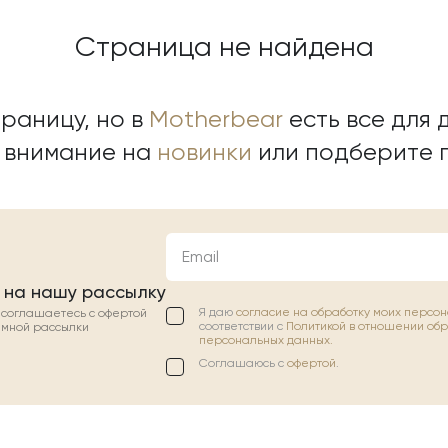
Страница не найдена
раницу, но в
Motherbear
есть все для д
е внимание на
новинки
или подберите 
Email
 на нашу рассылку
Я даю
согласие на обработку моих персо
ы соглашаетесь с офертой
соответствии с
Политикой в отношении об
амной рассылки
персональных данных.
Соглашаюсь с
офертой
.