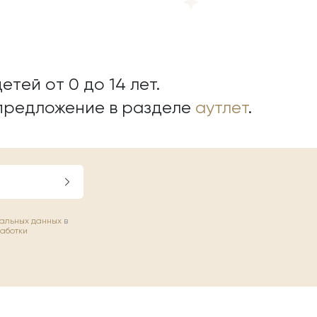
етей от 0 до 14 лет.
предложение в разделе
аутлет
.
нальных данных
в
работки