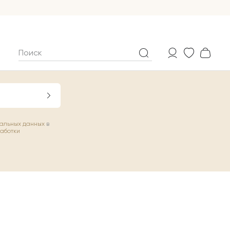
нальных данных
в
работки