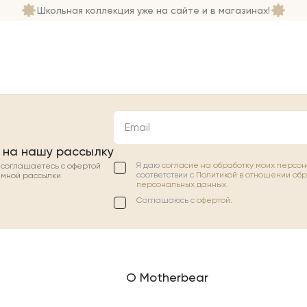
Школьная коллекция уже на сайте и в магазинах!
Email
 на нашу рассылку
Я даю
согласие на обработку моих персо
ы соглашаетесь с офертой
соответствии с
Политикой в отношении об
амной рассылки
персональных данных.
Соглашаюсь с
офертой
.
О Motherbear