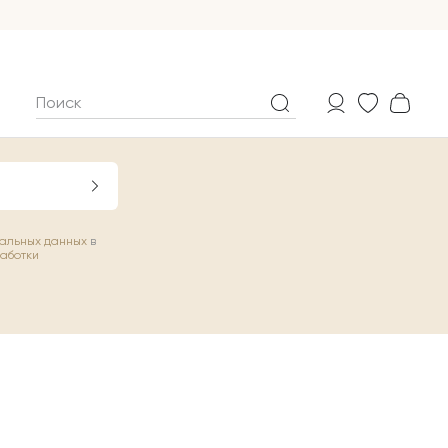
нальных данных
в
работки