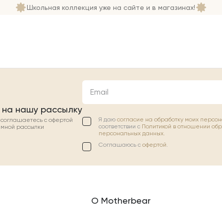
Школьная коллекция уже на сайте и в магазинах!
Email
 на нашу рассылку
Я даю
согласие на обработку моих персо
ы соглашаетесь с офертой
соответствии с
Политикой в отношении об
амной рассылки
персональных данных.
Соглашаюсь с
офертой
.
О Motherbear