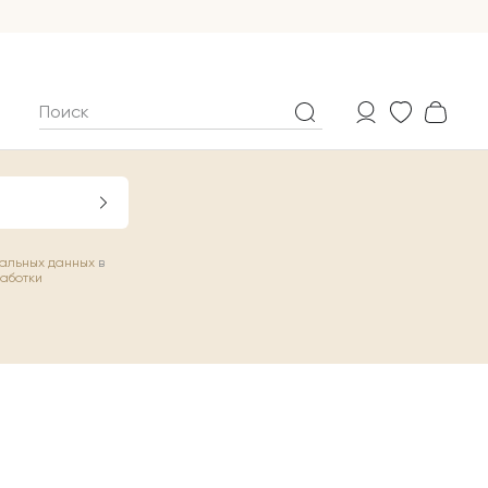
нальных данных
в
работки