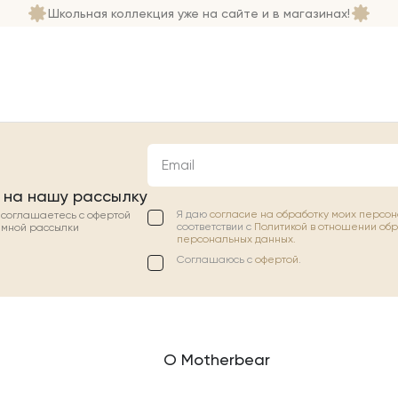
Школьная коллекция уже на сайте и в магазинах!
Email
 на нашу рассылку
Я даю
согласие на обработку моих персо
ы соглашаетесь с офертой
соответствии с
Политикой в отношении об
амной рассылки
персональных данных.
Соглашаюсь с
офертой
.
О Motherbear