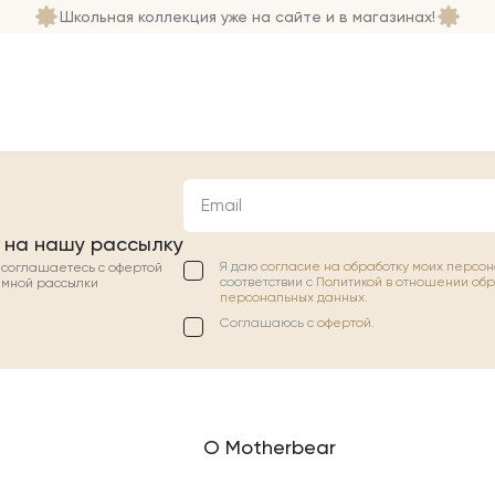
Школьная коллекция уже на сайте и в магазинах!
Email
 на нашу рассылку
Я даю
согласие на обработку моих персо
ы соглашаетесь с офертой
соответствии с
Политикой в отношении об
амной рассылки
персональных данных.
Соглашаюсь с
офертой
.
О Motherbear