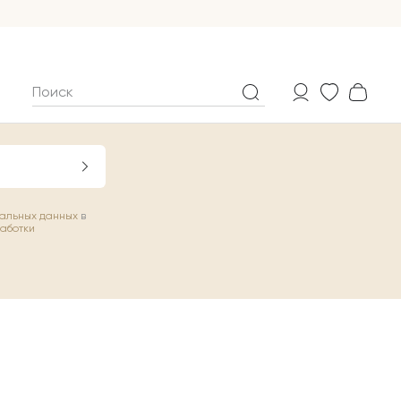
нальных данных
в
работки