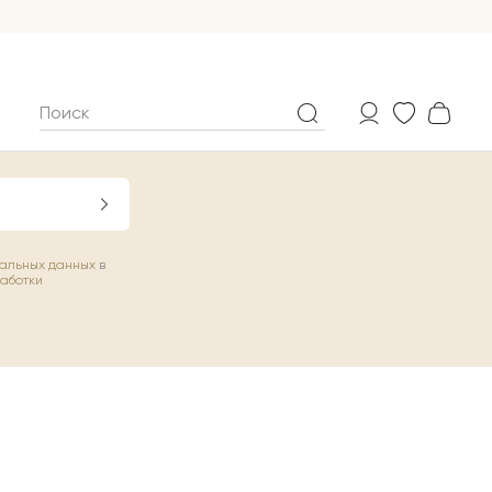
нальных данных
в
работки