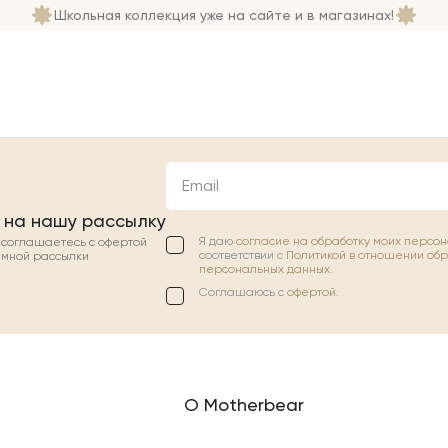
Школьная коллекция уже на сайте и в магазинах!
Email
 на нашу рассылку
Я даю
согласие на обработку моих персо
ы соглашаетесь с офертой
соответствии с
Политикой в отношении об
амной рассылки
персональных данных.
Соглашаюсь с
офертой
.
О Motherbear