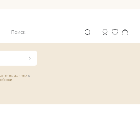
нальных данных
в
работки