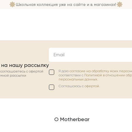
Школьная коллекция уже на сайте и в магазинах!
Email
 на нашу рассылку
Я даю
согласие на обработку моих персо
ы соглашаетесь с офертой
соответствии с
Политикой в отношении об
амной рассылки
персональных данных.
Соглашаюсь с
офертой
.
О Motherbear