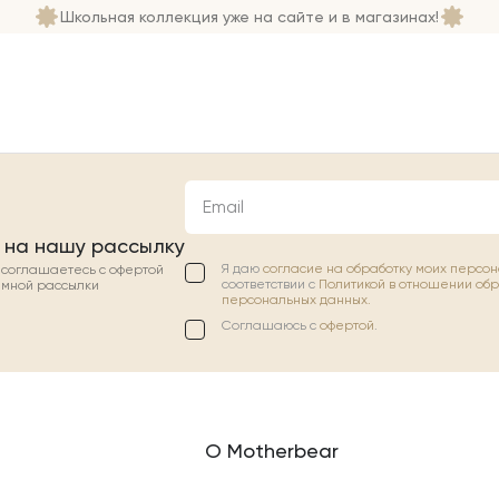
Школьная коллекция уже на сайте и в магазинах!
Email
 на нашу рассылку
Я даю
согласие на обработку моих персо
ы соглашаетесь с офертой
соответствии с
Политикой в отношении об
амной рассылки
персональных данных.
Соглашаюсь с
офертой
.
О Motherbear