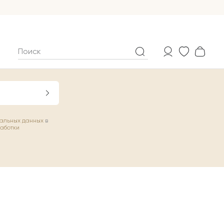
нальных данных
в
работки