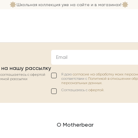
Школьная коллекция уже на сайте и в магазинах!
Email
 на нашу рассылку
Я даю
согласие на обработку моих персо
ы соглашаетесь с офертой
соответствии с
Политикой в отношении об
амной рассылки
персональных данных.
Соглашаюсь с
офертой
.
О Motherbear