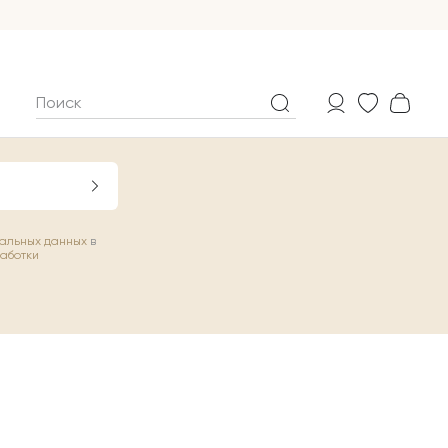
нальных данных
в
работки