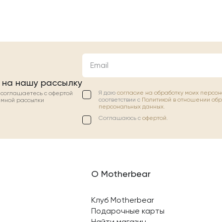
Email
 на нашу рассылку
Я даю
согласие на обработку моих персо
ы соглашаетесь с офертой
соответствии с
Политикой в отношении об
амной рассылки
персональных данных.
Соглашаюсь с
офертой
.
О Motherbear
Клуб Motherbear
Подарочные карты
Найти магазин