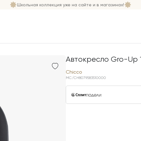
Школьная коллекция уже на сайте и в магазинах!
Автокресло Gro-Up 1
Chicco
MC/CH8079583510000