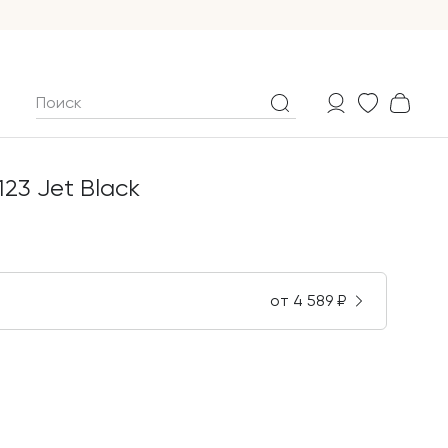
23 Jet Black
от
4 589
₽