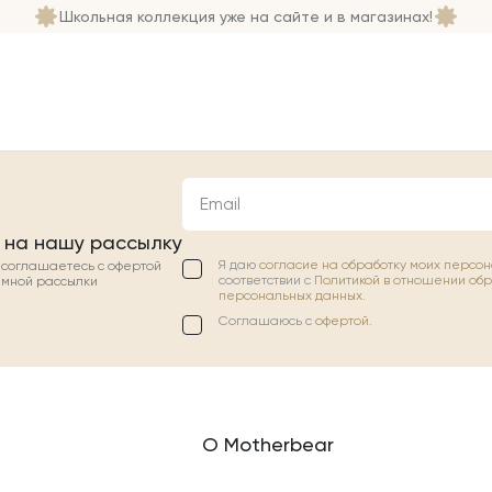
Школьная коллекция уже на сайте и в магазинах!
Email
 на нашу рассылку
Я даю
согласие на обработку моих персо
ы соглашаетесь с офертой
соответствии с
Политикой в отношении об
амной рассылки
персональных данных.
Соглашаюсь с
офертой
.
О Motherbear