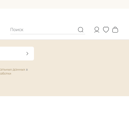
нальных данных
в
работки