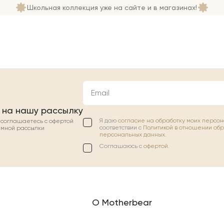
Школьная коллекция уже на сайте и в магазинах!
Email
 на нашу рассылку
Я даю
согласие на обработку моих персо
ы соглашаетесь с офертой
соответствии с
Политикой в отношении об
амной рассылки
персональных данных.
Соглашаюсь с
офертой
.
О Motherbear