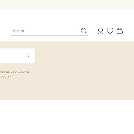
нальных данных
в
работки