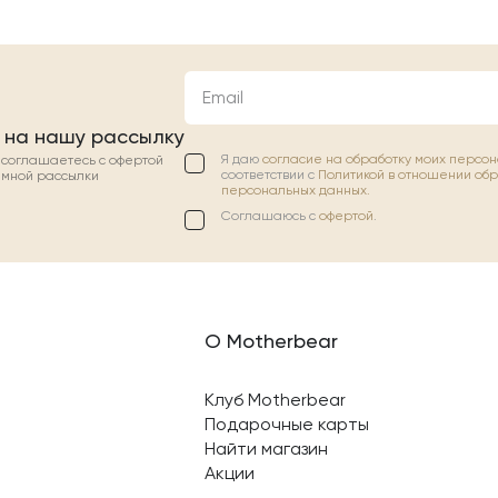
Email
 на нашу рассылку
Я даю
согласие на обработку моих персо
ы соглашаетесь с офертой
соответствии с
Политикой в отношении об
амной рассылки
персональных данных.
Соглашаюсь с
офертой
.
О Motherbear
Клуб Motherbear
Подарочные карты
Найти магазин
Акции