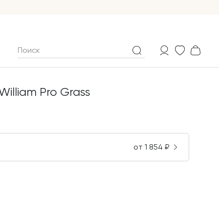
illiam Pro Grass
от
1 854
₽