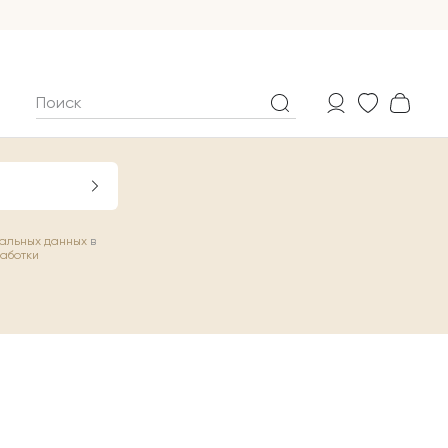
нальных данных
в
работки