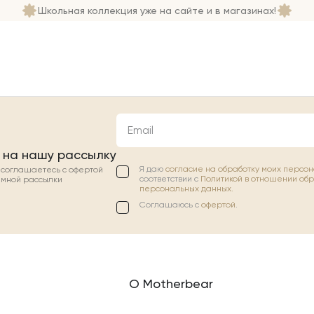
Школьная коллекция уже на сайте и в магазинах!
Email
 на нашу рассылку
Я даю
согласие на обработку моих персо
ы соглашаетесь с офертой
соответствии с
Политикой в отношении об
амной рассылки
персональных данных.
Соглашаюсь с
офертой
.
О Motherbear