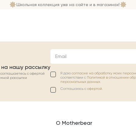
Школьная коллекция уже на сайте и в магазинах!
Email
 на нашу рассылку
Я даю
согласие на обработку моих персо
ы соглашаетесь с офертой
соответствии с
Политикой в отношении об
амной рассылки
персональных данных.
Соглашаюсь с
офертой
.
О Motherbear