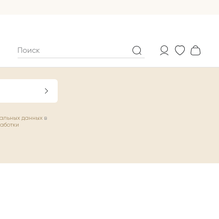
нальных данных
в
работки