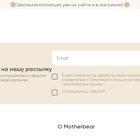
Школьная коллекция уже на сайте и в магазинах!
Email
 на нашу рассылку
Я даю
согласие на обработку моих персо
ы соглашаетесь с офертой
соответствии с
Политикой в отношении об
амной рассылки
персональных данных.
Соглашаюсь с
офертой
.
О Motherbear