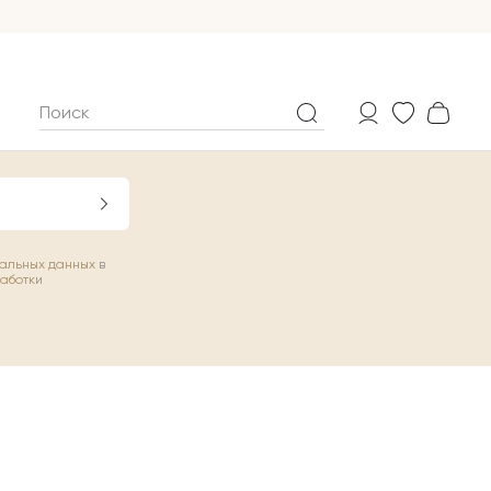
нальных данных
в
работки