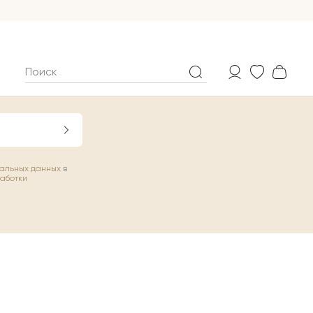
нальных данных
в
работки