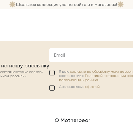
Школьная коллекция уже на сайте и в магазинах!
Email
 на нашу рассылку
Я даю
согласие на обработку моих персо
ы соглашаетесь с офертой
соответствии с
Политикой в отношении об
амной рассылки
персональных данных.
Соглашаюсь с
офертой
.
О Motherbear