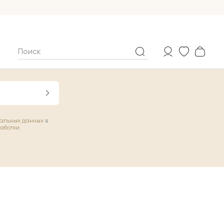
нальных данных
в
работки