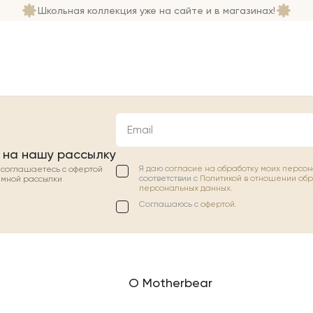
Школьная коллекция уже на сайте и в магазинах!
Email
 на нашу рассылку
Я даю
согласие на обработку моих персо
ы соглашаетесь с офертой
соответствии с
Политикой в отношении об
амной рассылки
персональных данных.
Соглашаюсь с
офертой
.
О Motherbear