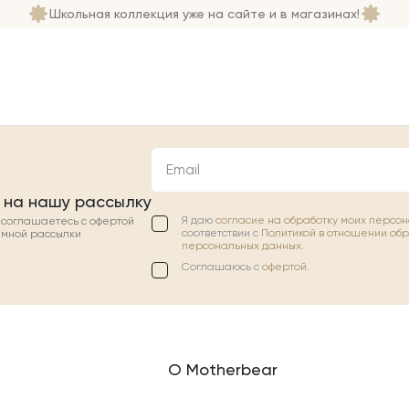
Школьная коллекция уже на сайте и в магазинах!
Email
 на нашу рассылку
Я даю
согласие на обработку моих персо
ы соглашаетесь с офертой
соответствии с
Политикой в отношении об
амной рассылки
персональных данных.
Соглашаюсь с
офертой
.
О Motherbear