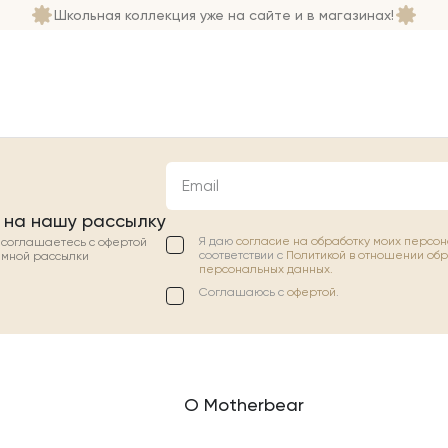
Школьная коллекция уже на сайте и в магазинах!
Email
 на нашу рассылку
Я даю
согласие на обработку моих персо
ы соглашаетесь с офертой
соответствии с
Политикой в отношении об
амной рассылки
персональных данных.
Соглашаюсь с
офертой
.
О Motherbear