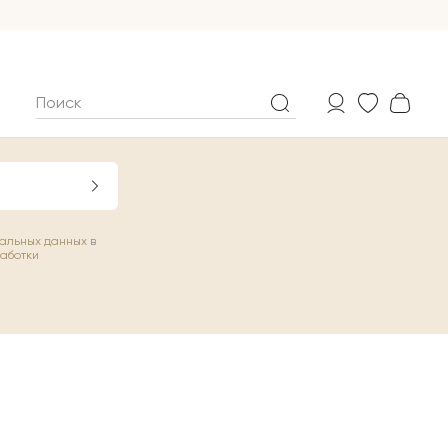
нальных данных
в
работки