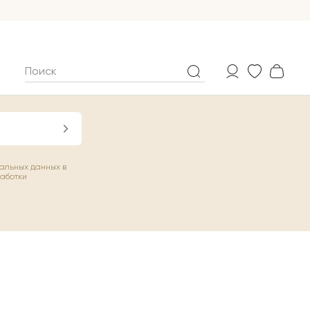
нальных данных
в
работки