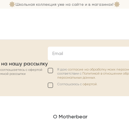
Школьная коллекция уже на сайте и в магазинах!
Email
 на нашу рассылку
Я даю
согласие на обработку моих персо
ы соглашаетесь с офертой
соответствии с
Политикой в отношении об
амной рассылки
персональных данных.
Соглашаюсь с
офертой
.
О Motherbear