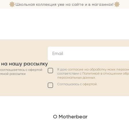
Школьная коллекция уже на сайте и в магазинах!
Email
 на нашу рассылку
Я даю
согласие на обработку моих персо
ы соглашаетесь с офертой
соответствии с
Политикой в отношении об
амной рассылки
персональных данных.
Соглашаюсь с
офертой
.
О Motherbear