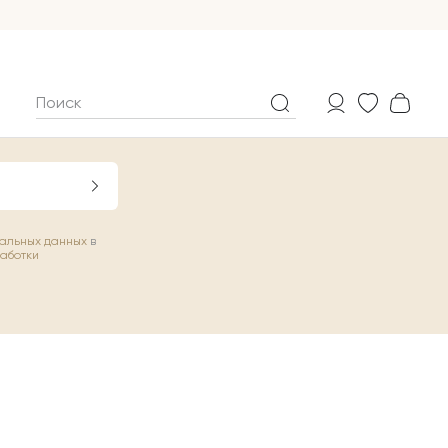
нальных данных
в
работки