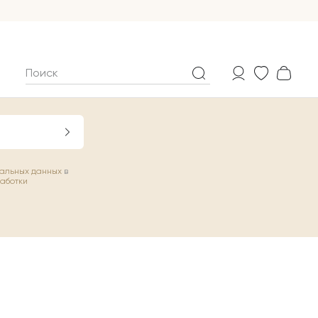
нальных данных
в
работки