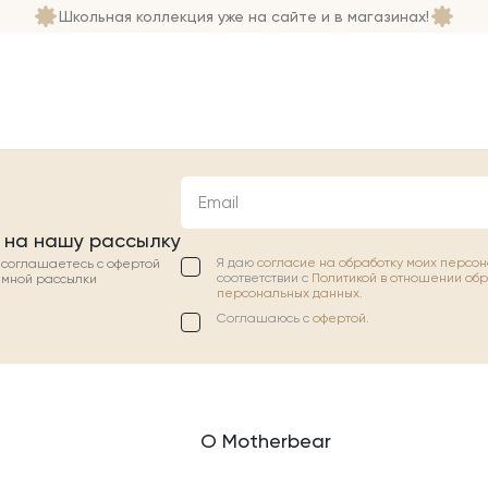
Школьная коллекция уже на сайте и в магазинах!
Email
 на нашу рассылку
Я даю
согласие на обработку моих персо
ы соглашаетесь с офертой
соответствии с
Политикой в отношении об
амной рассылки
персональных данных.
Соглашаюсь с
офертой
.
О Motherbear