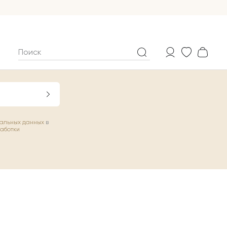
нальных данных
в
работки