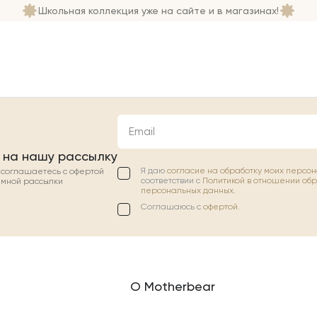
Школьная коллекция уже на сайте и в магазинах!
Email
 на нашу рассылку
Я даю
согласие на обработку моих персо
ы соглашаетесь с офертой
соответствии с
Политикой в отношении об
амной рассылки
персональных данных.
Соглашаюсь с
офертой
.
О Motherbear