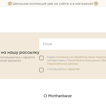
Школьная коллекция уже на сайте и в магазинах!
Email
 на нашу рассылку
Я даю
согласие на обработку моих персо
ы соглашаетесь с офертой
соответствии с
Политикой в отношении об
амной рассылки
персональных данных.
Соглашаюсь с
офертой
.
О Motherbear