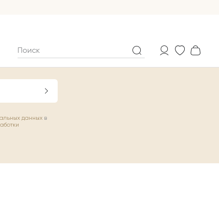
нальных данных
в
работки