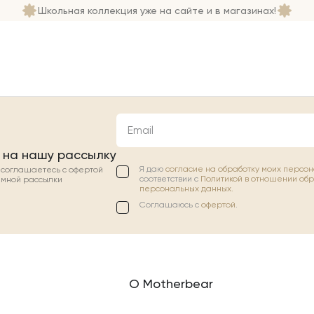
Школьная коллекция уже на сайте и в магазинах!
Email
 на нашу рассылку
Я даю
согласие на обработку моих персо
ы соглашаетесь с офертой
соответствии с
Политикой в отношении об
амной рассылки
персональных данных.
Соглашаюсь с
офертой
.
О Motherbear