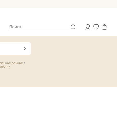
нальных данных
в
работки