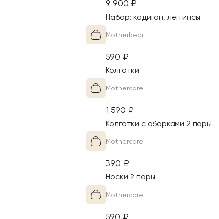
9 900
₽
а тёплая, прочная,
Материал этого изделия - 
Набор: кадиган, леггинсы
антибактериальная и экол
Motherbear
590
₽
Колготки
Mothercare
1 590
₽
Колготки с оборками 2 пары
Mothercare
390
₽
Носки 2 пары
Mothercare
590
₽