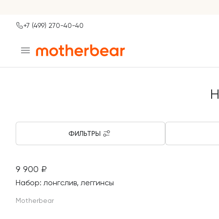
+7 (499) 270-40-40
Ваш город
Главная
Каталог
Одежда для новорожденных
Оде
Москва?
Н
ДА
НЕТ, ДРУГОЙ
ФИЛЬТРЫ
Шерсть
9 900
₽
Материал этого изделия - натуральная шерсть. Он
Набор: лонгслив, леггинсы
антибактериальная и экологичная
Motherbear
Шерсть