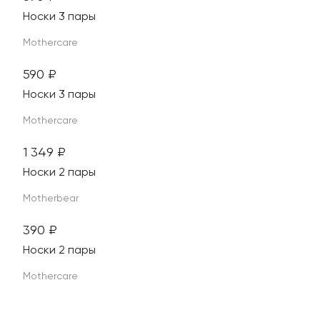
Носки 3 пары
Mothercare
590
₽
Носки 3 пары
Mothercare
Шерсть
1 349
₽
Материал этого изделия - натуральная шерсть. Он
Носки 2 пары
антибактериальная и экологичная
Motherbear
ТОЛЬКО В МАГАЗИНЕ
390
₽
ТОЛЬКО В МАГАЗИНЕ
Носки 2 пары
Mothercare