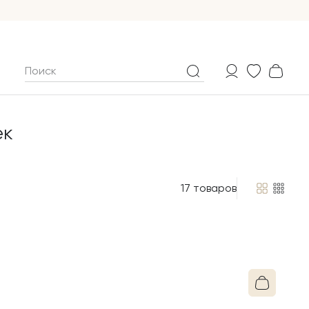
ек
ек
17 товаров
натуральная шерсть. Она тёплая, прочная,
огичная