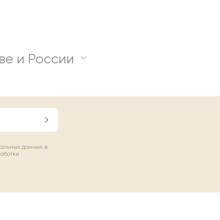
ве и России
нальных данных
в
работки