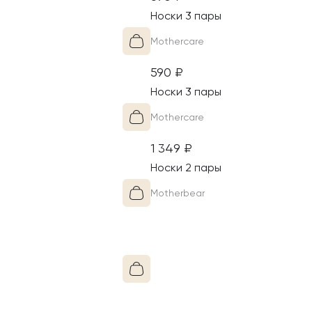
Носки 3 пары
Mothercare
590
₽
Носки 3 пары
Mothercare
Шерсть
1 349
₽
а тёплая, прочная,
Материал этого изделия - 
Носки 2 пары
антибактериальная и экол
Motherbear