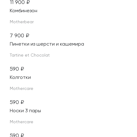
11 900
₽
Материал этого изделия - натуральная шерсть. Он
Комбинезон
антибактериальная и экологичная
Motherbear
7 900
₽
Пинетки из шерсти и кашемира
Tartine et Chocolat
590
₽
Колготки
Mothercare
590
₽
Носки 3 пары
Mothercare
590
₽