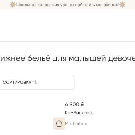
Школьная коллекция уже на сайте и в магазинах!
жда для малышей девочек
Нижнее бельё для малышей девоч
ижнее бельё для малышей девоч
СОРТИРОВКА
Шерсть
6 900
₽
а тёплая, прочная,
Материал этого изделия - 
Комбинезон
антибактериальная и экол
Motherbear
Шерсть