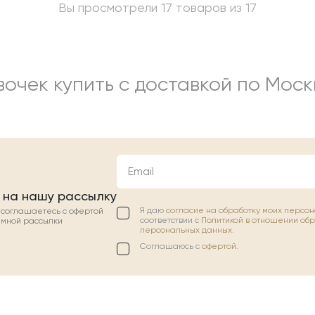
Вы просмотрели 17 товаров из 17
очек купить с доставкой по Моск
Email
 на нашу рассылку
Я даю
согласие на обработку моих персо
ы соглашаетесь с офертой
соответствии с
Политикой в отношении об
амной рассылки
персональных данных.
Соглашаюсь с
офертой
.